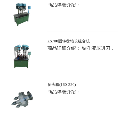
商品详细介绍：
ZS700圆转盘钻攻组合机
商品详细介绍： 钻孔液压进刀，
钻孔攻齿一次同时完成自动完成
多头箱(160-220)
商品详细介绍：