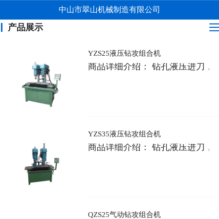
中山市翠山机械制造有限公司
产品展示
YZS25液压钻攻组合机
商品详细介绍： 钻孔液压进刀，
钻孔攻齿一次自动完成，省力高
YZS35液压钻攻组合机
商品详细介绍： 钻孔液压进刀，
钻孔攻齿一次自动完成，省力高
QZS25气动钻攻组合机