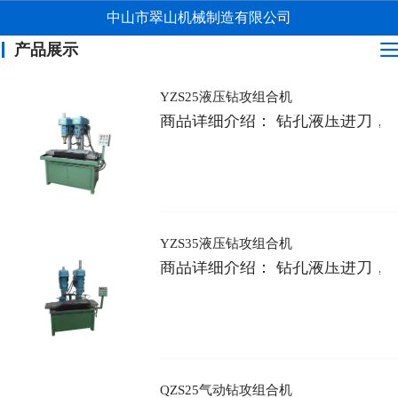
中山市翠山机械制造有限公司
产品展示
YZS25液压钻攻组合机
商品详细介绍： 钻孔液压进刀，
钻孔攻齿一次自动完成，省力高
YZS35液压钻攻组合机
商品详细介绍： 钻孔液压进刀，
钻孔攻齿一次自动完成，省力高
QZS25气动钻攻组合机