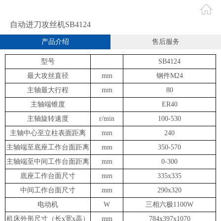
自动进刀攻丝机SB4124
产品介绍
售后服务
型号
SB4124
最大攻丝直径
mm
钢件M24
主轴最大行程
mm
80
主轴端锥度
ER40
主轴旋转速度
r/min
100-530
主轴中心至立柱表面距离
mm
240
主轴端至底座工作台面距离
mm
350-570
主轴端至中间工作台面距离
mm
0-300
底座工作台面尺寸
mm
335x335
中间工作台面尺寸
mm
290x320
电动机
W
三相六极1100W
机床外形尺寸（长x宽x高）
mm
784x397x1070