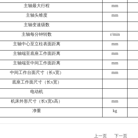
主轴最大行程
mm
主轴头锥度
mm
主轴变速级数
主轴每分钟转数
r/min
主轴中心至立柱表面距离
mm
主轴端至底座工作面距离
mm
主轴端至中间工作面距离
mm
中间工作台面尺寸（长x宽）
mm
底座工作面尺寸（长x宽）
电动机
机床外形尺寸（长x宽x高）
mm
净重
kg
上一页
下一页