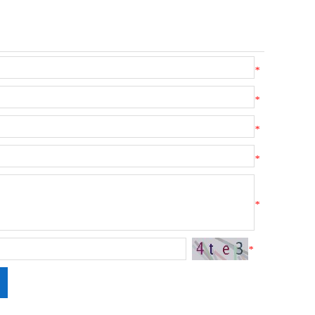
*
*
*
*
*
*