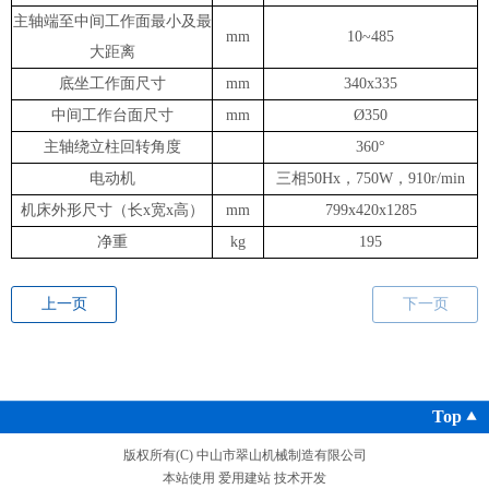
主轴端至中间工作面最小及最
mm
10~485
大距离
底坐工作面尺寸
mm
340x335
中间工作台面尺寸
mm
Ø350
主轴绕立柱回转角度
360°
电动机
三相50Hx，750W，910r/min
机床外形尺寸（长x宽x高）
mm
799x420x1285
净重
kg
195
上一页
下一页
Top
版权所有(C) 中山市翠山机械制造有限公司
本站使用
爱用建站
技术开发