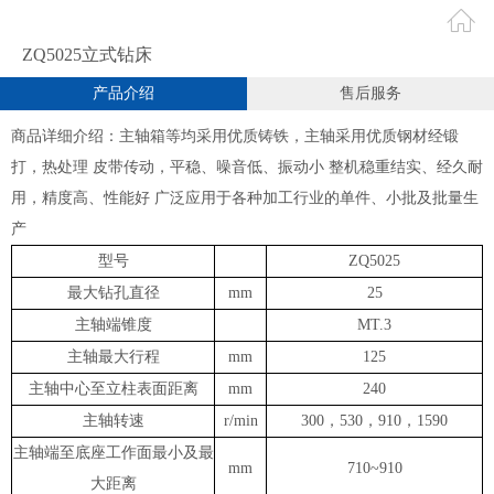
ZQ5025立式钻床
产品介绍
售后服务
商品详细介绍：主轴箱等均采用优质铸铁，主轴采用优质钢材经锻
打，热处理 皮带传动，平稳、噪音低、振动小 整机稳重结实、经久耐
用，精度高、性能好 广泛应用于各种加工行业的单件、小批及批量生
产
型号
ZQ5025
最大钻孔直径
mm
25
主轴端锥度
MT.3
主轴最大行程
mm
125
主轴中心至立柱表面距离
mm
240
主轴转速
r/min
300，530，910，1590
主轴端至底座工作面最小及最
mm
710~910
大距离